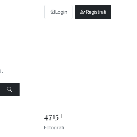
Login
Registrati
a.
4715+
Fotografi