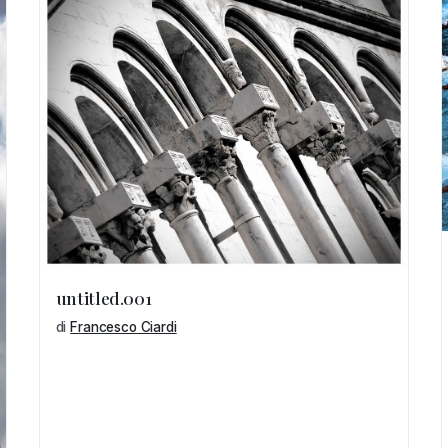
untitled.001
di
Francesco Ciardi